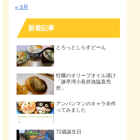
« 3月
新着記事
とろっとしらすどーん
牡蠣のオリーブオイル漬け
「諫早湾小長井漁協直売
所」
アンパンマンのキャラ弁作
ってみました
72歳誕生日