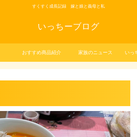
すくすく成長記録 嫁と娘と義母と私
いっちーブログ
おすすめ商品紹介
家族のニュース
いっ