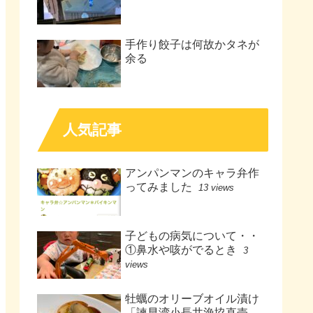
手作り餃子は何故かタネが
余る
人気記事
アンパンマンのキャラ弁作
ってみました
13 views
子どもの病気について・・
①鼻水や咳がでるとき
3
views
牡蠣のオリーブオイル漬け
「諫早湾小長井漁協直売