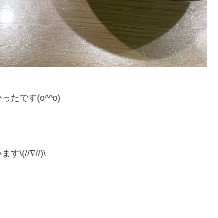
です(o^^o)
//∇//)\