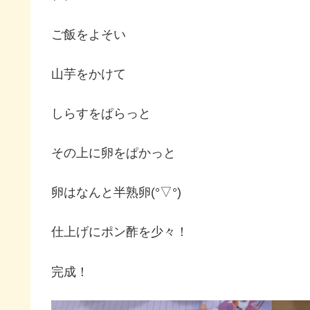
ご飯をよそい
山芋をかけて
しらすをぱらっと
その上に卵をぱかっと
卵はなんと半熟卵(°▽°)
仕上げにポン酢を少々！
完成！