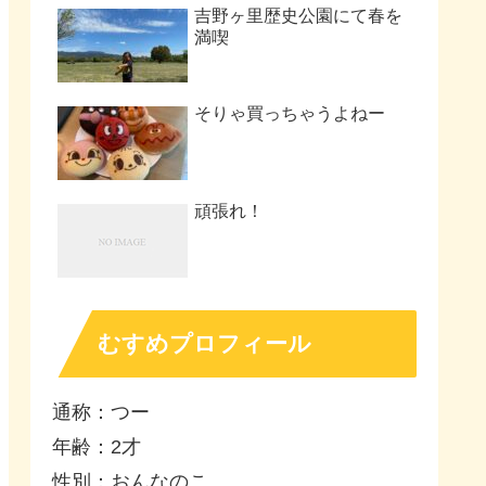
吉野ヶ里歴史公園にて春を
満喫
そりゃ買っちゃうよねー
頑張れ！
むすめプロフィール
通称：つー
年齢：2才
性別：おんなのこ