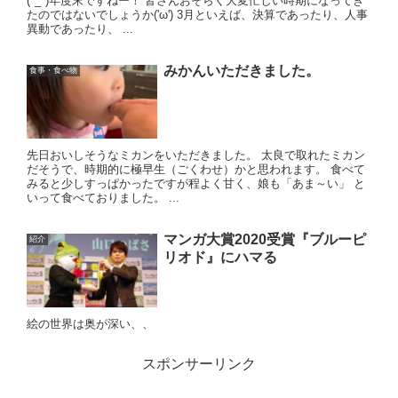
(*_*)年度末ですねー！ 皆さんおそらく大変忙しい時期になってき
たのではないでしょうか('ω') 3月といえば、決算であったり、人事
異動であったり、 ...
みかんいただきました。
食事・食べ物
先日おいしそうなミカンをいただきました。 太良で取れたミカン
だそうで、時期的に極早生（ごくわせ）かと思われます。 食べて
みると少しすっぱかったですが程よく甘く、娘も「あま～い」 と
いって食べておりました。 ...
マンガ大賞2020受賞『ブルーピ
紹介
リオド』にハマる
絵の世界は奥が深い、、
スポンサーリンク