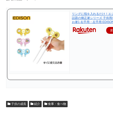
リングに指を入れるだけ！エジ
話題の矯正箸シリーズ 子供用
お箸1 右手用・左手用 EDISON 
子供の成長
紹介
食事・食べ物