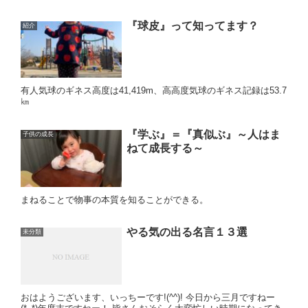
『球皮』って知ってます？
紹介
有人気球のギネス高度は41,419m、高高度気球のギネス記録は53.7
㎞
『学ぶ』＝『真似ぶ』～人はま
子供の成長
ねて成長する～
まねることで物事の本質を知ることができる。
やる気の出る名言１３選
未分類
おはようございます、いっちーです!(^^)! 今日から三月ですねー