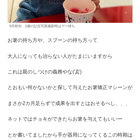
9月初旬 2歳の記念写真撮影時はグー持ち
お箸の持ち方や、スプーンの持ち方って
大人になっても治らない人がたまにいますから
これは親のしつけの義務やな(‘Д’)
とおもい何かないかと探して与えたお箸矯正マシーンが
まさか2カ月足らずで成果を出すとはおそるべし、、、
ネットではチョキができたらお箸を与えてもいいー
とか書いてましたから手が器用になってくるこの時期は