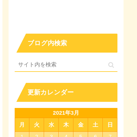
ブログ内検索
更新カレンダー
2021年3月
月
火
水
木
金
土
日
1
2
3
4
5
6
7