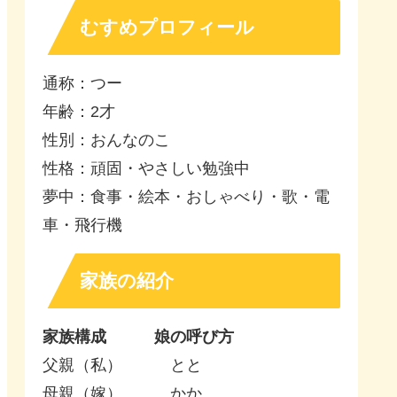
むすめプロフィール
通称：つー
年齢：2才
性別：おんなのこ
性格：頑固・やさしい勉強中
夢中：食事・絵本・おしゃべり・歌・電
車・飛行機
家族の紹介
家族構成 娘の呼び方
父親（私） とと
母親（嫁） かか