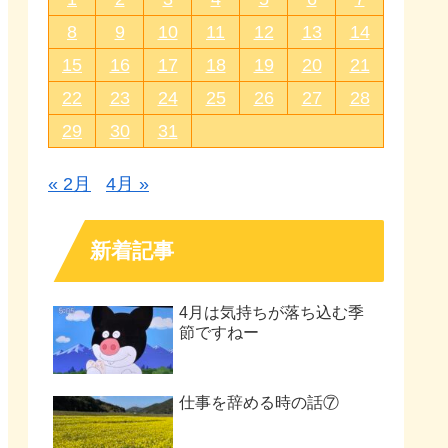
8
9
10
11
12
13
14
15
16
17
18
19
20
21
22
23
24
25
26
27
28
29
30
31
« 2月
4月 »
新着記事
4月は気持ちが落ち込む季
節ですねー
仕事を辞める時の話⑦