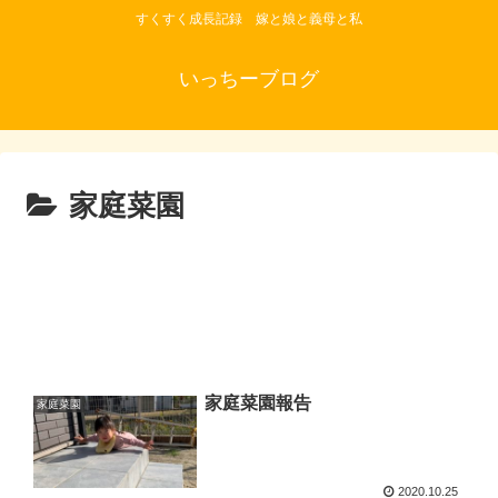
すくすく成長記録 嫁と娘と義母と私
いっちーブログ
家庭菜園
家庭菜園報告
家庭菜園
2020.10.25